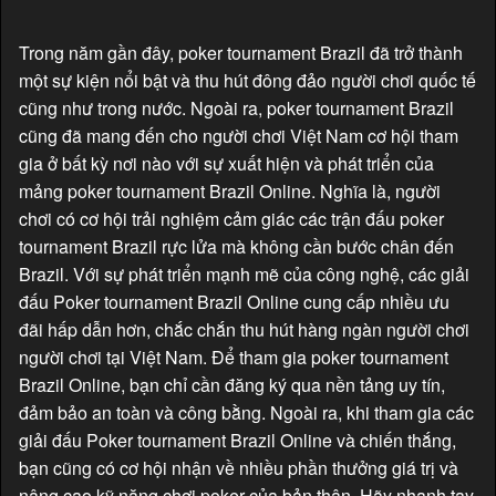
Trong năm gần đây, poker tournament Brazil đã trở thành
một sự kiện nổi bật và thu hút đông đảo người chơi quốc tế
cũng như trong nước. Ngoài ra, poker tournament Brazil
cũng đã mang đến cho người chơi Việt Nam cơ hội tham
gia ở bất kỳ nơi nào với sự xuất hiện và phát triển của
mảng poker tournament Brazil Online. Nghĩa là, người
chơi có cơ hội trải nghiệm cảm giác các trận đấu poker
tournament Brazil rực lửa mà không cần bước chân đến
Brazil. Với sự phát triển mạnh mẽ của công nghệ, các giải
đấu Poker tournament Brazil Online cung cấp nhiều ưu
đãi hấp dẫn hơn, chắc chắn thu hút hàng ngàn người chơi
người chơi tại Việt Nam. Để tham gia poker tournament
Brazil Online, bạn chỉ cần đăng ký qua nền tảng uy tín,
đảm bảo an toàn và công bằng. Ngoài ra, khi tham gia các
giải đấu Poker tournament Brazil Online và chiến thắng,
bạn cũng có cơ hội nhận về nhiều phần thưởng giá trị và
nâng cao kỹ năng chơi poker của bản thân. Hãy nhanh tay