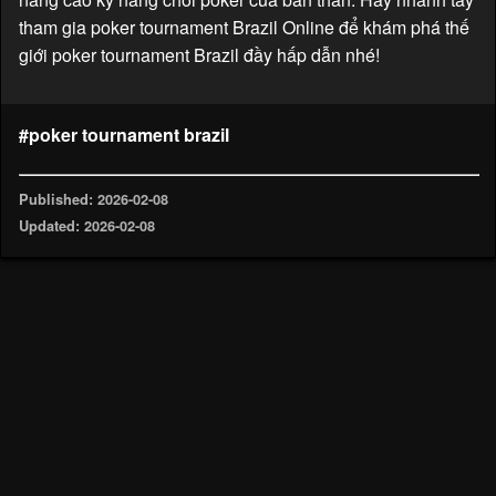
tham gia poker tournament Brazil Online để khám phá thế
giới poker tournament Brazil đầy hấp dẫn nhé!
#poker tournament brazil
Published: 2026-02-08
Updated: 2026-02-08